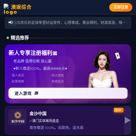
澳娱综合
立即注册
📢
这个充满热血与欢乐的足球季里好运常伴，心想事成，事业顺利、财源滚滚，每一天都
⭐ 精选推荐
新人专享注册福利🎀
老品牌 值得信赖 放心赢
♥️新人赠送100%，最高18888元♥️
·
真人视讯
·
电子游戏
·
体育投注
·
彩票棋牌
·
电竞投注
·
捕鱼娱乐
进入游戏
🎁
VIP
金沙中国
▶
✅澳门实体赌场直连
首存赠送 100%，出款快，返水高